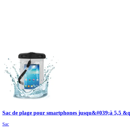
Sac de plage pour smartphones jusqu&#039;à 5,5 &quo
Sac