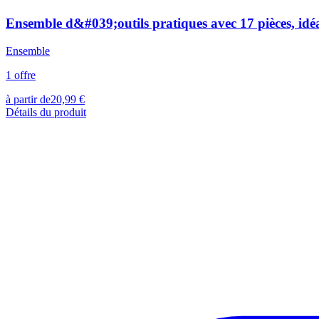
Ensemble d&#039;outils pratiques avec 17 pièces, idéa
Ensemble
1
offre
à partir de
20,99
€
Détails du produit