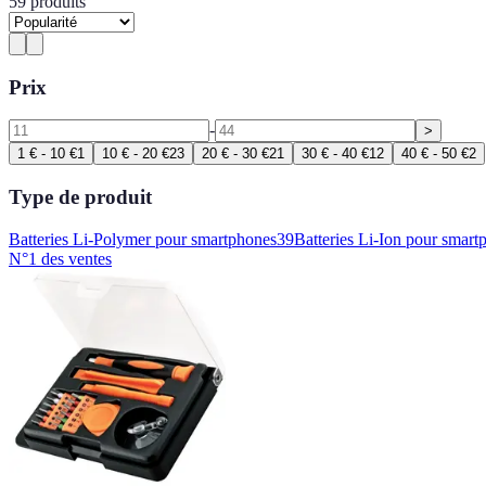
59
produits
Prix
-
>
1 € - 10 €
1
10 € - 20 €
23
20 € - 30 €
21
30 € - 40 €
12
40 € - 50 €
2
Type de produit
Batteries Li-Polymer pour smartphones
39
Batteries Li-Ion pour smart
N°1 des ventes