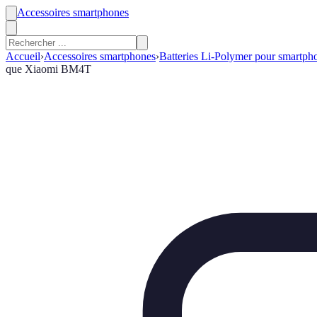
Accessoires smartphones
Accueil
›
Accessoires smartphones
›
Batteries Li-Polymer pour smartph
que Xiaomi BM4T