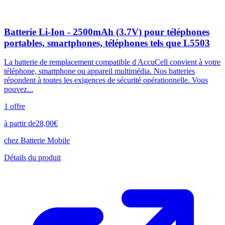
Batterie Li-Ion - 2500mAh (3.7V) pour téléphones
portables, smartphones, téléphones tels que L5503
La batterie de remplacement compatible d AccuCell convient à votre
téléphone, smartphone ou appareil multimédia. Nos batteries
répondent à toutes les exigences de sécurité opérationnelle. Vous
pouvez...
1
offre
à partir de
28,00
€
chez
Batterie Mobile
Détails du produit