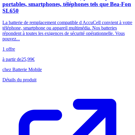
portables, smartphones, téléphones tels que Bea-Fon
SL650
La batterie de remplacement compatible d AccuCell convient à votre
téléphone, smartphone ou appareil multimédia. Nos batteries
répondent à toutes les exigences de sécurité opérationnelle. Vous
pouvez...
1
offre
à partir de
25,99
€
chez
Batterie Mobile
Détails du produit