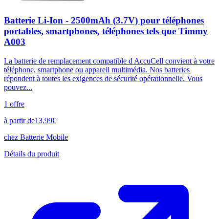
Batterie Li-Ion - 2500mAh (3.7V) pour téléphones
portables, smartphones, téléphones tels que Timmy
A003
La batterie de remplacement compatible d AccuCell convient à votre
téléphone, smartphone ou appareil multimédia. Nos batteries
répondent à toutes les exigences de sécurité opérationnelle. Vous
pouvez...
1
offre
à partir de
13,99
€
chez
Batterie Mobile
Détails du produit