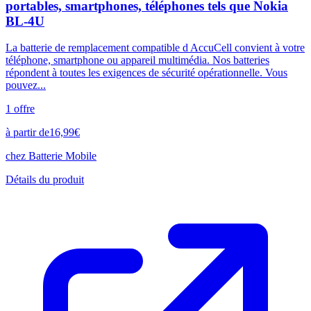
portables, smartphones, téléphones tels que Nokia
BL-4U
La batterie de remplacement compatible d AccuCell convient à votre
téléphone, smartphone ou appareil multimédia. Nos batteries
répondent à toutes les exigences de sécurité opérationnelle. Vous
pouvez...
1
offre
à partir de
16,99
€
chez
Batterie Mobile
Détails du produit