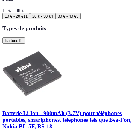
11
€
—
38
€
10 € - 20 €
11
20 € - 30 €
4
30 € - 40 €
3
Types de produits
Batterie
18
Batterie Li-Ion - 900mAh (3.7V) pour téléphones
portables, smartphones, téléphones tels que Bea-Fon,
Nokia BL-5F, BS-18