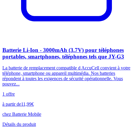
Batterie Li-Ion - 3000mAh (3.7V) pour téléphones
portables, smartphones, téléphones tels que JY-G3
La batterie de remplacement compatible d AccuCell convient à votre
téléphone, smartphone ou appareil multimédia. Nos batteries
répondent à toutes les exigences de sécurité opérationnelle. Vous
pouvez...
1
offre
à partir de
11,99
€
chez
Batterie Mobile
Détails du produit