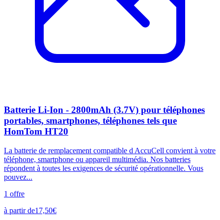
Batterie Li-Ion - 2800mAh (3.7V) pour téléphones
portables, smartphones, téléphones tels que
HomTom HT20
La batterie de remplacement compatible d AccuCell convient à votre
téléphone, smartphone ou appareil multimédia. Nos batteries
répondent à toutes les exigences de sécurité opérationnelle. Vous
pouvez...
1
offre
à partir de
17,50
€