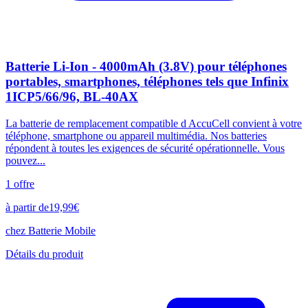
Batterie Li-Ion - 4000mAh (3.8V) pour téléphones
portables, smartphones, téléphones tels que Infinix
1ICP5/66/96, BL-40AX
La batterie de remplacement compatible d AccuCell convient à votre
téléphone, smartphone ou appareil multimédia. Nos batteries
répondent à toutes les exigences de sécurité opérationnelle. Vous
pouvez...
1
offre
à partir de
19,99
€
chez
Batterie Mobile
Détails du produit