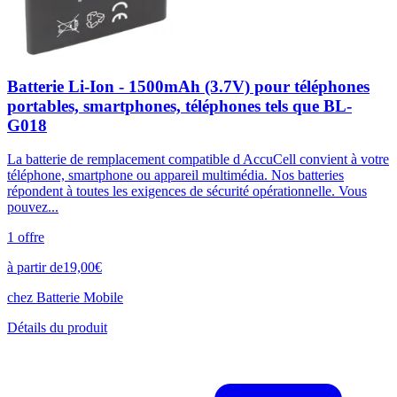
Batterie Li-Ion - 1500mAh (3.7V) pour téléphones
portables, smartphones, téléphones tels que BL-
G018
La batterie de remplacement compatible d AccuCell convient à votre
téléphone, smartphone ou appareil multimédia. Nos batteries
répondent à toutes les exigences de sécurité opérationnelle. Vous
pouvez...
1
offre
à partir de
19,00
€
chez
Batterie Mobile
Détails du produit