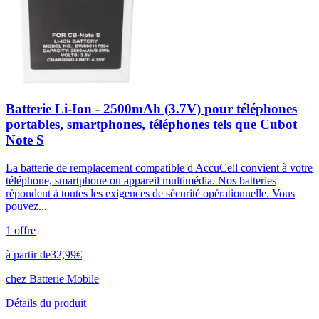
Batterie Li-Ion - 2500mAh (3.7V) pour téléphones
portables, smartphones, téléphones tels que Cubot
Note S
La batterie de remplacement compatible d AccuCell convient à votre
téléphone, smartphone ou appareil multimédia. Nos batteries
répondent à toutes les exigences de sécurité opérationnelle. Vous
pouvez...
1
offre
à partir de
32,99
€
chez
Batterie Mobile
Détails du produit