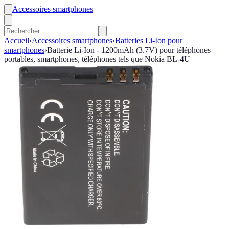
Accessoires smartphones
Accueil
›
Accessoires smartphones
›
Batteries Li-Ion pour
smartphones
›
Batterie Li-Ion - 1200mAh (3.7V) pour téléphones
portables, smartphones, téléphones tels que Nokia BL-4U