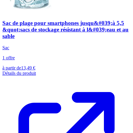
Sac de plage pour smartphones jusqu&#039;à 5,5
&quot;sacs de stockage résistant à l&#039;eau et au
sable
Sac
1
offre
à partir de
13,49
€
Détails du produit