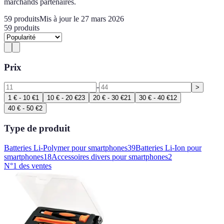
marchands partenaires.
59
produits
Mis à jour le 27 mars 2026
59
produits
Prix
-
>
1 € - 10 €
1
10 € - 20 €
23
20 € - 30 €
21
30 € - 40 €
12
40 € - 50 €
2
Type de produit
Batteries Li-Polymer pour smartphones
39
Batteries Li-Ion pour
smartphones
18
Accessoires divers pour smartphones
2
N°1 des ventes