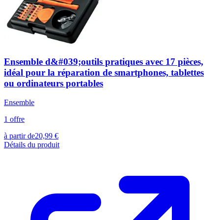
Ensemble d&#039;outils pratiques avec 17 pièces,
idéal pour la réparation de smartphones, tablettes
ou ordinateurs portables
Ensemble
1
offre
à partir de
20,99
€
Détails du produit