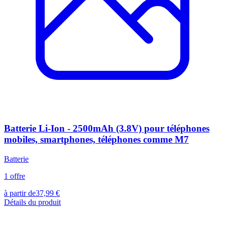
Batterie Li-Ion - 2500mAh (3.8V) pour téléphones
mobiles, smartphones, téléphones comme M7
Batterie
1
offre
à partir de
37,99
€
Détails du produit