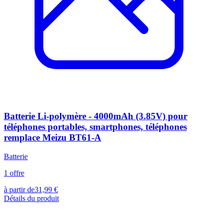
Batterie Li-polymère - 4000mAh (3.85V) pour
téléphones portables, smartphones, téléphones
remplace Meizu BT61-A
Batterie
1
offre
à partir de
31,99
€
Détails du produit