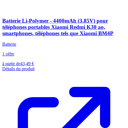
Batterie Li-Polymer - 4400mAh (3.85V) pour
téléphones portables Xiaomi Redmi K30 ao,
smartphones, téléphones tels que Xiaomi BM4P
Batterie
1
offre
à partir de
43,49
€
Détails du produit