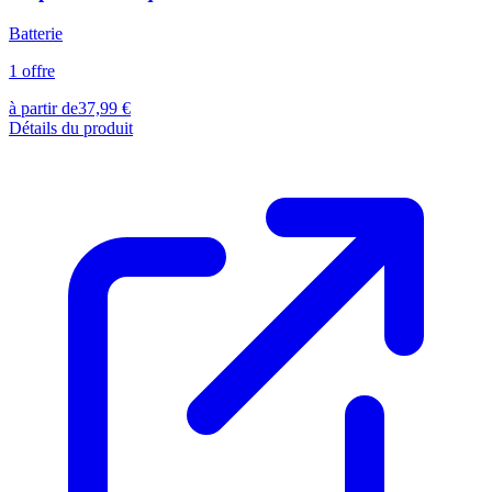
Batterie
1
offre
à partir de
37,99
€
Détails du produit