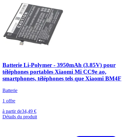
Batterie Li-Polymer - 3950mAh (3.85V) pour
téléphones portables Xiaomi Mi CC9e ao,
smartphones, téléphones tels que Xiaomi BM4F
Batterie
1
offre
à partir de
34,49
€
Détails du produit